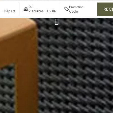
Qui
Promotion
REC
 — Départ
2 adultes · 1 villa